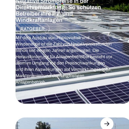
Negative Strompreise in der
Direktvermarktung: So schützen
Betreiber ihre PV- und
Windkraftanlagen
RATGEBER
Mit dem Ausbau von Photovoltaik und
Windenergie ist die Zahl von Negativpreisstunden
schon seit einigen Jahren angestiegen. Die
Herausforderung für Anlagenbetreiber besteht vor
allem im Umgang mit den Preisschwankungen
und ihren Auswirkungen auf Vermarktungserlöse,
Marktprämien und den langfristigen
Anlagenbetrieb.