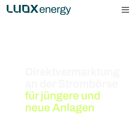
Direktvermarktung
an der Strombörse
für jüngere und
neue Anlagen
Von Preisspitzen profitieren:
viertelstundengenaue Vermarktung