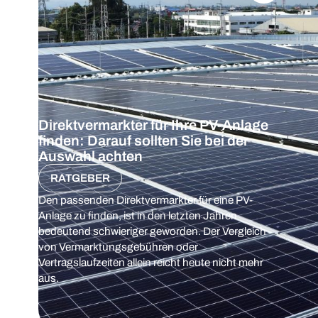
Direktvermarkter für Ihre PV-Anlage
finden: Darauf sollten Sie bei der
Auswahl achten
RATGEBER
Den passenden Direktvermarkter für eine PV-
Anlage zu finden, ist in den letzten Jahren
bedeutend schwieriger geworden. Der Vergleich
von Vermarktungsgebühren oder
Vertragslaufzeiten allein reicht heute nicht mehr
aus.