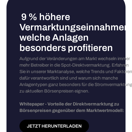
9 % höhere
Vermarktungseinnahmen
welche Anlagen
besonders profitieren
Aufgrund der Veränderungen am Markt wechseln immer
mehr Betreiber in die Spot-Direktvermarktung. Erfahren
Sie in unserer Marktanalyse, welche Trends und Faktore
dafür verantwortlich sind und warum sich manche
Anlagentypen ganz besonders für die Stromvermarktun
zu aktuellen Börsenpreisen eignen.
Whitepaper - Vorteile der Direktvermarktung zu
Börsenpreisen gegenüber dem Marktwertmodell:
JETZT HERUNTERLADEN