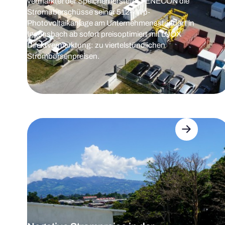
vermarktet der Speicherhersteller FENECON die
Stromüberschüsse seiner 512-kWp-
Photovoltaikanlage am Unternehmensstandort in
Iggensbach ab sofort preisoptimiert mit LUOX
Direktvermarktung: zu viertelstündlichen
Strombörsenpreisen.