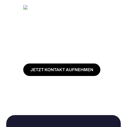
statt Marktwert-Durchschnitt
Negative Strompreise vermeiden:
automatische Abregelung als Option
Höhere Erlöse durch
Einspeiseverschiebung per
Batteriespeicher
Volle Transparenz: LUOX Energy agiert
als Ihr Strommakler an der Börse
JETZT KONTAKT AUFNEHMEN