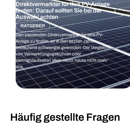
Direktvermarkter für Ihre PV-Anlage
finden: Darauf sollten Sie bei der
Auswahl achten
RATGEBER
Den passenden Direktvermarkter für eine PV-
Anlage zu finden, ist in den letzten Jahren
bedeutend schwieriger geworden. Der Vergleich
von Vermarktungsgebühren oder
Vertragslaufzeiten allein reicht heute nicht mehr
aus.
Häufig gestellte Fragen