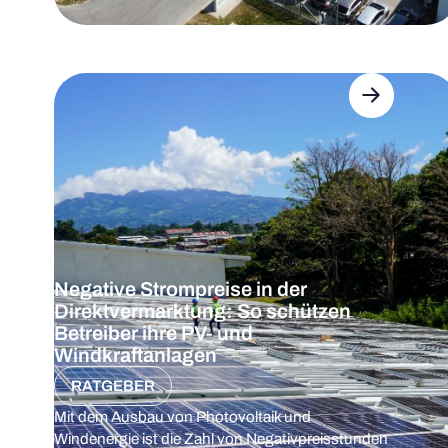
Negative Strompreise in der
Direktvermarktung: So schützen
Betreiber ihre PV- und
Windkraftanlagen
RATGEBER
Mit dem Ausbau von Photovoltaik und
Windenergie ist die Zahl von Negativpreisstunden