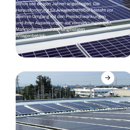
schon seit einigen Jahren angestiegen. Die
Herausforderung für Anlagenbetreiber besteht vor
allem im Umgang mit den Preisschwankungen
und ihren Auswirkungen auf Vermarktungserlöse,
Marktprämien und den langfristigen
Anlagenbetrieb.