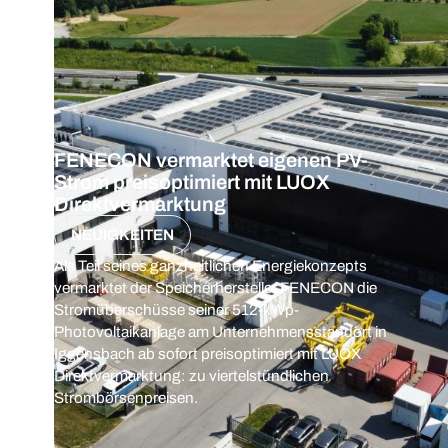
FENECON vermarktet eigenen PV-
Strom preisoptimiert mit LUOX
Direktvermarktung
NEUIGKEITEN
Als Teil seines ganzheitlichen Energiekonzepts
vermarktet der Speicherhersteller FENECON die
Stromüberschüsse seiner 512-kWp-
Photovoltaikanlage am Unternehmensstandort in
Iggensbach ab sofort preisoptimiert mit LUOX
Direktvermarktung: zu viertelstündlichen
Strombörsenpreisen.