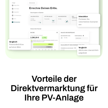
Interaktion
Probieren Sie
verschiedene Szenarien
aus
Vergleich
Potenzielle Erlöse
auf einen Blick
Vergleich
Alle Kosten übersichtlich
aufgelistet
Vorteile der
Direktvermarktung für
Ihre PV-Anlage