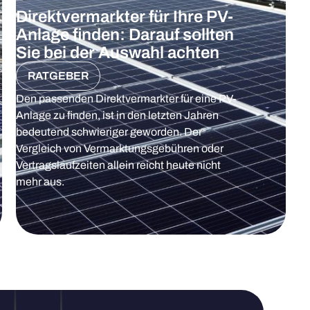
Direktvermarkter für Ihre PV-
Anlage finden: Darauf sollten
Sie bei der Auswahl achten
RATGEBER
Den passenden Direktvermarkter für eine PV-
Anlage zu finden, ist in den letzten Jahren
bedeutend schwieriger geworden. Der
Vergleich von Vermarktungsgebühren oder
Vertragslaufzeiten allein reicht heute nicht
mehr aus.