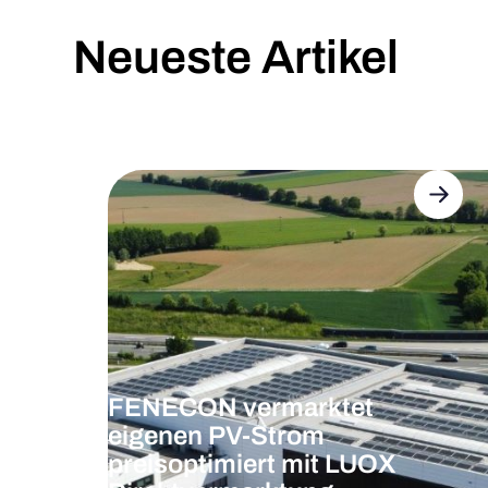
Neueste Artikel
FENECON vermarktet
eigenen PV-Strom
preisoptimiert mit LUOX