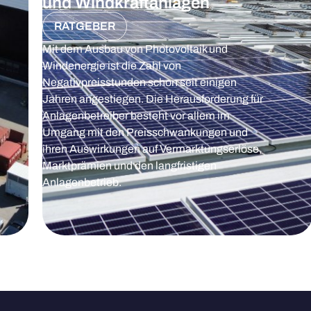
und Windkraftanlagen
RATGEBER
Mit dem Ausbau von Photovoltaik und
Windenergie ist die Zahl von
Negativpreisstunden schon seit einigen
Jahren angestiegen. Die Herausforderung für
Anlagenbetreiber besteht vor allem im
Umgang mit den Preisschwankungen und
ihren Auswirkungen auf Vermarktungserlöse,
Marktprämien und den langfristigen
Anlagenbetrieb.