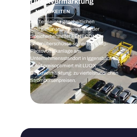
Direktvermarktung
NEUIGKEITEN
Als Teil seines ganzheitlichen
Energiekonzepts vermarktet der
Speicherhersteller FENECON die
Stromüberschüsse seiner 512-kWp-
Photovoltaikanlage am
Unternehmensstandort in Iggensbach ab
sofort preisoptimiert mit LUOX
Direktvermarktung: zu viertelstündlichen
Strombörsenpreisen.