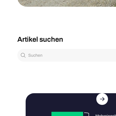
179 % höhere PV-Vermarktung
die Eier Geiger GbR durch au
Abregelung
Artikel suchen
17. Juni 2026
Bereits im vergangenen Jahr gehörte die Eier Geig
Pilotkunden für unsere neue Lösung in der Direktve
automatische Abregelung bei negativen Stromprei
stiegen die Erlöse des landwirtschaftlichen Betrieb