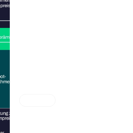
Anwendungsbereiche für
dynamische Stromtarife im
Gewerbe und in der Industrie
zur Senkung der
Stromkosten
RATGEBER
Dynamische Stromtarife lohnen sich für
Unternehmen vor allem dann, wenn der
Stromverbrauch an kurzfristige Preissignale
angepasst werden kann.