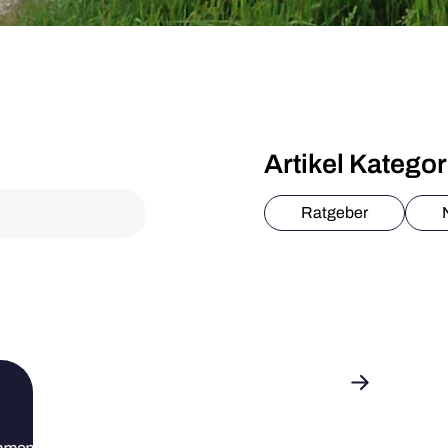
serlöse für
tomatischen
Artikel Katego
Ratgeber
er GbR zu den
rmarktung: die
sen. Schon damals
s merkbar.