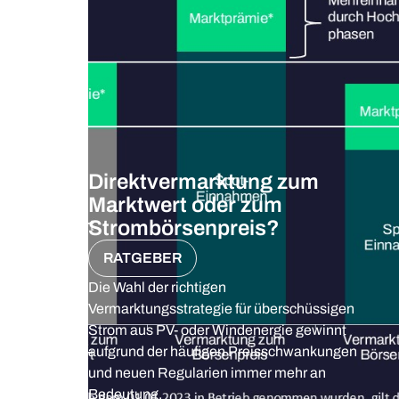
Direktvermarktung zum
Marktwert oder zum
Strombörsenpreis?
RATGEBER
Die Wahl der richtigen
Vermarktungsstrategie für überschüssigen
Strom aus PV- oder Windenergie gewinnt
aufgrund der häufigen Preisschwankungen
und neuen Regularien immer mehr an
Bedeutung.