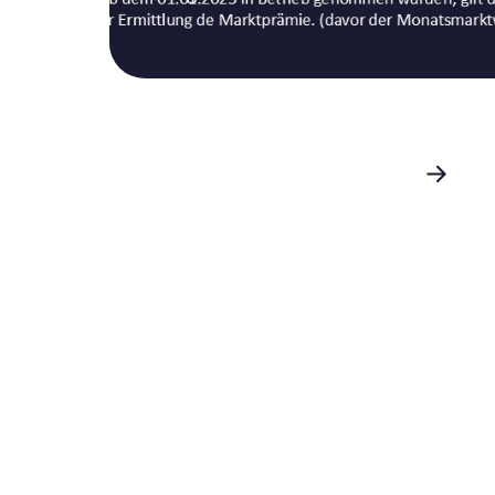
Neuer Stromtarif LUOX
Dynamisch RLM senkt die