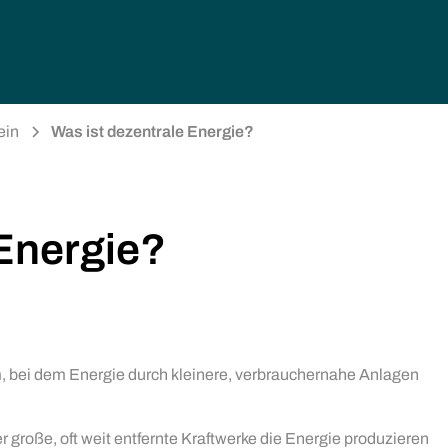
ein
Was ist dezentrale Energie?
 Energie?
, bei dem Energie durch kleinere, verbrauchernahe Anlagen
 große, oft weit entfernte Kraftwerke die Energie produzieren