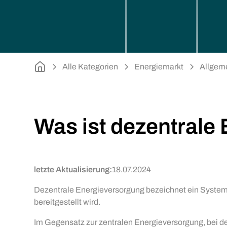
Alle Kategorien
Energiemarkt
Allgem
Was ist dezentrale
letzte Aktualisierung:
18.07.2024
Dezentrale Energieversorgung bezeichnet ein System
bereitgestellt wird.
Im Gegensatz zur zentralen Energieversorgung, bei der