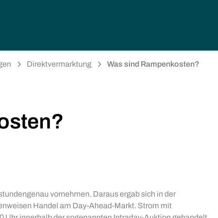
gen
Direktvermarktung
Was sind Rampenkosten?
osten?
lstundengenau vornehmen. Daraus ergab sich in der
denweisen Handel am Day-Ahead-Markt. Strom mit
0 Uhr innerhalb der sogenannten Intraday-Auktion gehandelt.