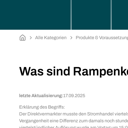
Alle Kategorien
Produkte & Voraussetzun
Was sind Rampenk
letzte Aktualisierung:
17.09.2025
Erklärung des Begriffs:
Der Direktvermarkter musste den Stromhandel vierte
Vergangenheit eine Differenz zum damals noch stun
viertelstündlicher Auflösung wurde am Vortag um 15:0