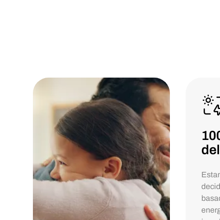
10
del
Esta
decid
basa
energ