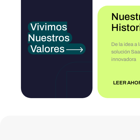
Nuest
Vivimos
Histor
Nuestros
De la idea a 
Valores
solución Sa
innovadora
LEER AHO