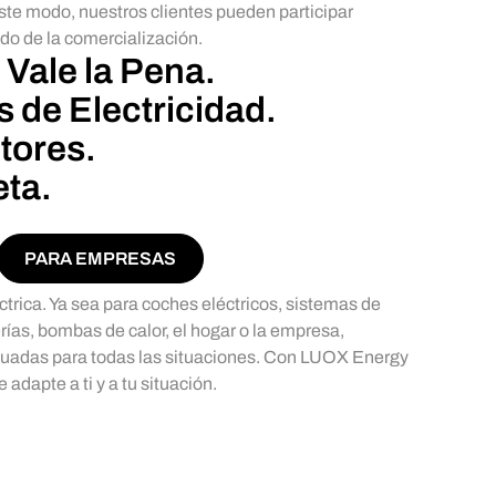
te modo, nuestros clientes pueden participar
do de la comercialización.
Vale la Pena.
s de Electricidad.
tores.
eta.
PARA EMPRESAS
ctrica. Ya sea para coches eléctricos, sistemas de
as, bombas de calor, el hogar o la empresa,
ecuadas para todas las situaciones. Con LUOX Energy
 adapte a ti y a tu situación.