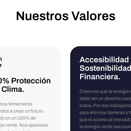
Nuestros Valores
Accesibilidad 
Sostenibilida
Financiera.
0% Protección
 Clima.
Creemos que la energía 
debe ser un derecho par
mos firmemente
todos. Por eso trabajam
idos a crear un futuro
para eliminar barreras y 
do en un 100% de
que el acceso al mercad
ía verde. Nos apasiona
la energía verde sea posi