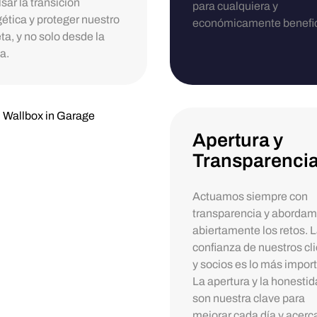
sar la transición
para cualquiera y
ética y proteger nuestro
económicamente benefic
ta, y no solo desde la
a.
Apertura y
Transparencia
Actuamos siempre con
transparencia y aborda
abiertamente los retos. 
confianza de nuestros cl
y socios es lo más impor
La apertura y la honesti
son nuestra clave para
mejorar cada día y acerc