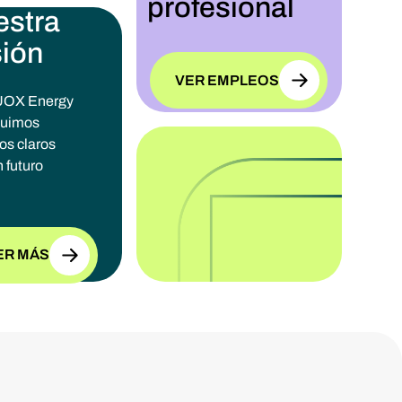
profesional
estra
ión
VER EMPLEOS
UOX Energy
guimos
os claros
 futuro
ER MÁS