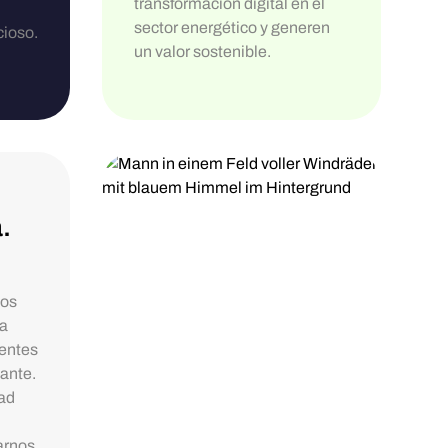
transformación digital en el
sector energético y generen
ioso.
un valor sostenible.
.
mos
La
ientes
tante.
dad
arnos