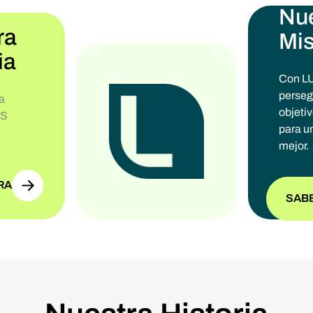
Nu
ra
Mis
ia
Con L
perse
la
objetiv
aS
para un
mejor.
RA
SAB