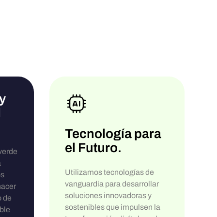
y
d
Tecnología para
el Futuro.
verde
a
Utilizamos tecnologías de
os
vanguardia para desarrollar
hacer
soluciones innovadoras y
o de
sostenibles que impulsen la
ble