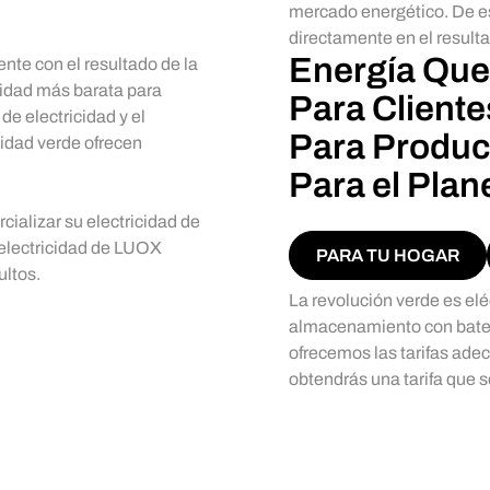
mercado energético. De es
directamente en el resulta
Energía Que 
nte con el resultado de la
icidad más barata para
Para Cliente
e electricidad y el
Para Produc
cidad verde ofrecen
Para el Plan
ializar su electricidad de
e electricidad de LUOX
PARA TU HOGAR
ultos.
La revolución verde es elé
almacenamiento con baterí
ofrecemos las tarifas ad
obtendrás una tarifa que se